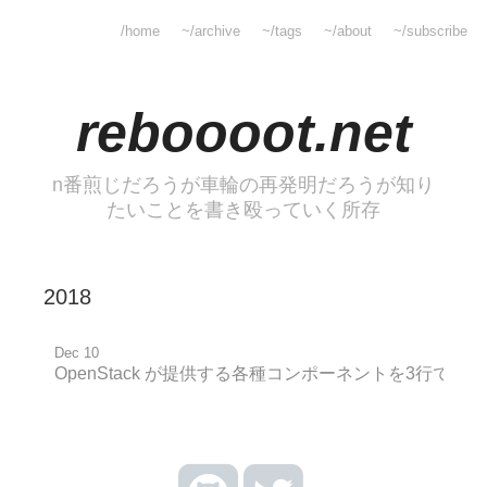
/home
~/archive
~/tags
~/about
~/subscribe
reboooot.net
n番煎じだろうが車輪の再発明だろうが知り
たいことを書き殴っていく所存
2018
Dec 10
OpenStack が提供する各種コンポーネントを3行でま