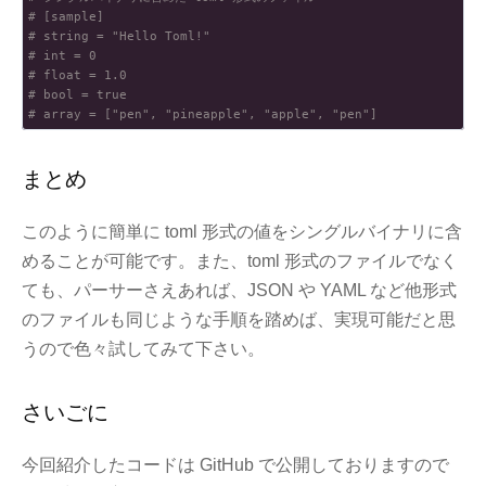
# [sample]
# string = "Hello Toml!"
# int = 0
# float = 1.0
# bool = true
# array = ["pen", "pineapple", "apple", "pen"]
まとめ
このように簡単に toml 形式の値をシングルバイナリに含
めることが可能です。また、toml 形式のファイルでなく
ても、パーサーさえあれば、JSON や YAML など他形式
のファイルも同じような手順を踏めば、実現可能だと思
うので色々試してみて下さい。
さいごに
今回紹介したコードは GitHub で公開しておりますので