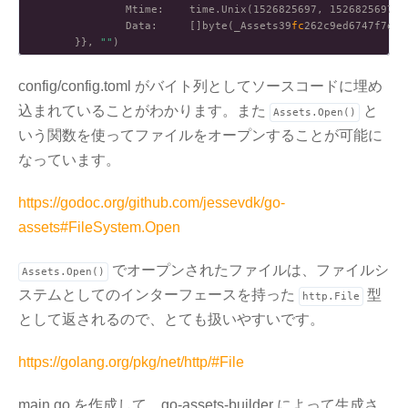
                Mtime:    time.Unix(1526825697, 1526825697000
                Data:     []byte(_Assets39
fc
262c9ed6747f7de6
        }}, 
""
config/config.toml がバイト列としてソースコードに埋め
込まれていることがわかります。また
と
Assets.Open()
いう関数を使ってファイルをオープンすることが可能に
なっています。
https://godoc.org/github.com/jessevdk/go-
assets#FileSystem.Open
でオープンされたファイルは、ファイルシ
Assets.Open()
ステムとしてのインターフェースを持った
型
http.File
として返されるので、とても扱いやすいです。
https://golang.org/pkg/net/http/#File
main.go を作成して、go-assets-builder によって生成さ