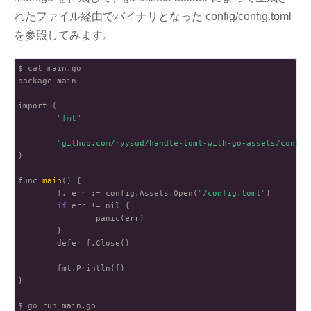
れたファイル経由でバイナリとなった config/config.toml
を参照してみます。
$ cat main.go

package main

import (

"fmt"
"github.com/ryysud/handle-toml-with-go-assets/config
)

func 
main
() {

        f, err := config.Assets.Open(
"/config.toml"
)

if
 err != nil {

                panic(err)

        }

        defer f.Close()

        fmt.Println(f)

}

$ go run main.go
