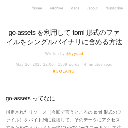
/home
~/archive
~/tags
~/about
~/subscribe
go-assets を利用して toml 形式のファ
イルをシングルバイナリに含める方法
Written by
@ryysud
May 20, 2018 22:00 · 1589 words · 4 minutes read
#GOLANG
go-assets ってなに
指定されたリソース（今回で言うところの toml 形式のフ
ァイル）をバイト列に変換して、そのデータにアクセス
するためのメソッドと一緒にGoのソースコードとして生