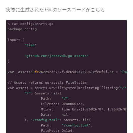
実際に生成された Go のソースコードがこちら
$ cat config/assets.go

package config

import (

"time"
"github.com/jessevdk/go-assets"
)

var _Assets39
fc
262c9ed6747f7de65d53767961cfe0f6f43c = 
"[samp
// Assets returns go-assets FileSystem

var Assets = assets.NewFileSystem(map[string][]string{
"/"
: [
"/"
: &assets.File{

                Path:     
"/"
,

                FileMode: 0x800001ed,

                Mtime:    time.Unix(1526826787, 1526826787000
                Data:     nil,

        }, 
"/config.toml"
: &assets.File{

                Path:     
"/config.toml"
,

                FileMode: 0x1a4,
