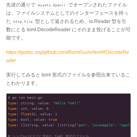
先述の通りで
でオープンされたファイル
Assets.Open()
は、ファイルシステムとしてのインターフェースを持っ
た
型として返されるため、io.Reader 型を引
http.File
数にとる toml.DecodeReader にそのまま投げることが可
能です。
https://godoc.org/github.com/BurntSushi/toml#DecodeRe
ader
実行してみると toml 形式のファイルを参照出来ているこ
とわかります。
type
: string, value: 
"Hello Toml!"
type
type
: 
float
type
: bool, value: 
true
type
: []string, value: []string{
"pen"
, 
"pineapple"
, 
"apple"
,
# シングルバイナリに含めた toml 形式のファイル