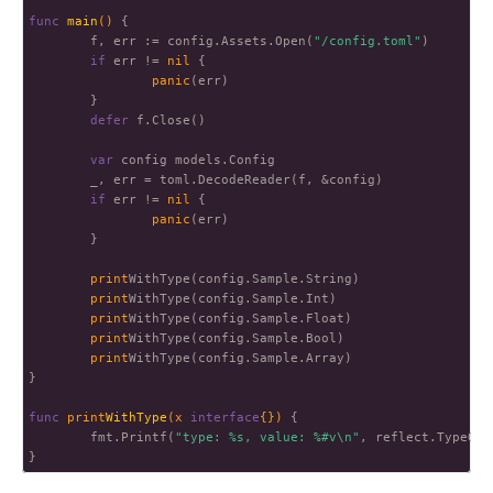
func
main
()
 {

        f, err := config.Assets.Open(
"/config.toml"
)

if
 err != 
nil
 {

panic
(err)

        }

defer
 f.Close()

var
 config models.Config

        _, err = toml.DecodeReader(f, &config)

if
 err != 
nil
 {

panic
(err)

        }

print
WithType(config.Sample.String)

print
WithType(config.Sample.Int)

print
WithType(config.Sample.Float)

print
WithType(config.Sample.Bool)

print
WithType(config.Sample.Array)

}

func
print
WithType
(x 
interface
{})
 {

        fmt.Printf(
"type: %s, value: %#v\n"
, reflect.TypeOf(x