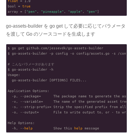
float
 = 1.0

bool = 
true
array = [
"pen"
, 
"pineapple"
, 
"apple"
, 
"pen"
go-assets-builder を go get して必要に応じてパラメータ
を渡して Go のソースコードを生成します
$ go get github.com/jessevdk/go-assets-builder

$ go-assets-builder -p config -o config/assets.go 
-s
 /config
# こんなパラメータがあります
$ go-assets-builder -h

Usage:

  go-assets-builder [OPTIONS] FILES...

Application Options:

  -p, --package=      The package name to generate the asset
  -v, --variable=     The name of the generated asset tree (d
-s
, --strip-prefix= Strip the specified prefix from all pat
  -o, --output=       File to write output to, or - to write 
Help Options:

  -h, --
help
          Show this 
help