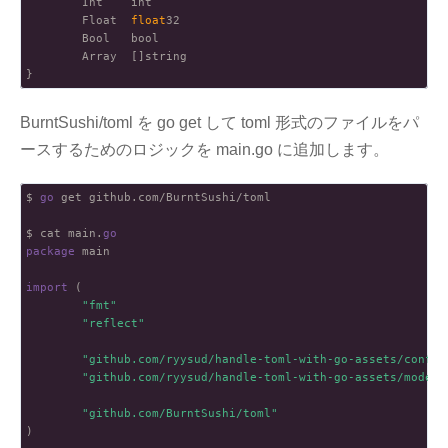
        Int    int

        Float  
float
32

        Bool   bool

        Array  []string

BurntSushi/toml を go get して toml 形式のファイルをパ
ースするためのロジックを main.go に追加します。
$ 
go
 get github.com/BurntSushi/toml

$ cat main.
go
package
 main

import
 (

"fmt"
"reflect"
"github.com/ryysud/handle-toml-with-go-assets/config
"github.com/ryysud/handle-toml-with-go-assets/models
"github.com/BurntSushi/toml"
)
